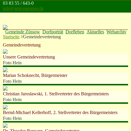
Direkt zum Inhalt
03 83 55 / 643-0
info@amt-zuessow.de
Gemeinde Züssow
Dorfporträt
Dorfleben
Aktuelles
Webarchiv
Startseite
//
Gemeindevertretung
Gemeindevertretung
Unsere Gemeindevertretung
Foto Hein
Marian Schoknecht, Bürgermeister
Foto Hein
Christian Jaroslawski, 1. Stellvertreter des Bürgermeisters
Foto Hein
Bernd-Michael Kellerhoff, 2. Stellvertreter des Bürgermeisters
Foto Hein
Dr. Theodor Bergann, Gemeindevertreter