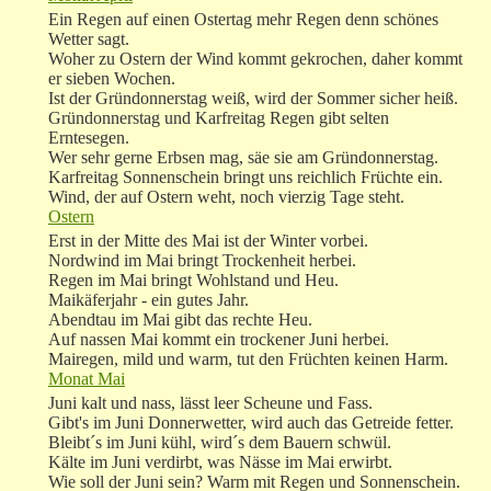
Ein Regen auf einen Ostertag mehr Regen denn schönes
Wetter sagt.
Woher zu Ostern der Wind kommt gekrochen, daher kommt
er sieben Wochen.
Ist der Gründonnerstag weiß, wird der Sommer sicher heiß.
Gründonnerstag und Karfreitag Regen gibt selten
Erntesegen.
Wer sehr gerne Erbsen mag, säe sie am Gründonnerstag.
Karfreitag Sonnenschein bringt uns reichlich Früchte ein.
Wind, der auf Ostern weht, noch vierzig Tage steht.
Ostern
Erst in der Mitte des Mai ist der Winter vorbei.
Nordwind im Mai bringt Trockenheit herbei.
Regen im Mai bringt Wohlstand und Heu.
Maikäferjahr - ein gutes Jahr.
Abendtau im Mai gibt das rechte Heu.
Auf nassen Mai kommt ein trockener Juni herbei.
Mairegen, mild und warm, tut den Früchten keinen Harm.
Monat Mai
Juni kalt und nass, lässt leer Scheune und Fass.
Gibt's im Juni Donnerwetter, wird auch das Getreide fetter.
Bleibt´s im Juni kühl, wird´s dem Bauern schwül.
Kälte im Juni verdirbt, was Nässe im Mai erwirbt.
Wie soll der Juni sein? Warm mit Regen und Sonnenschein.