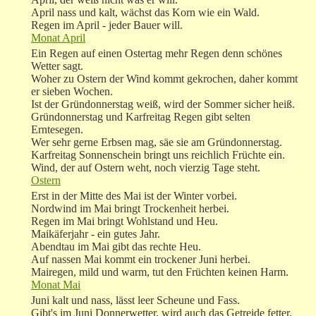
April nass und kalt, wächst das Korn wie ein Wald.
Regen im April - jeder Bauer will.
Monat April
Ein Regen auf einen Ostertag mehr Regen denn schönes
Wetter sagt.
Woher zu Ostern der Wind kommt gekrochen, daher kommt
er sieben Wochen.
Ist der Gründonnerstag weiß, wird der Sommer sicher heiß.
Gründonnerstag und Karfreitag Regen gibt selten
Erntesegen.
Wer sehr gerne Erbsen mag, säe sie am Gründonnerstag.
Karfreitag Sonnenschein bringt uns reichlich Früchte ein.
Wind, der auf Ostern weht, noch vierzig Tage steht.
Ostern
Erst in der Mitte des Mai ist der Winter vorbei.
Nordwind im Mai bringt Trockenheit herbei.
Regen im Mai bringt Wohlstand und Heu.
Maikäferjahr - ein gutes Jahr.
Abendtau im Mai gibt das rechte Heu.
Auf nassen Mai kommt ein trockener Juni herbei.
Mairegen, mild und warm, tut den Früchten keinen Harm.
Monat Mai
Juni kalt und nass, lässt leer Scheune und Fass.
Gibt's im Juni Donnerwetter, wird auch das Getreide fetter.