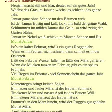
Züssower Bauernweisheiten
Neujahrsnacht still und klar, deutet auf ein gutes Jahr!
Wächst das Gras im Januar, wächst es schlecht das ganze
Jahr.
Januar ganz ohne Schnee tut den Bäumen weh.
Ist der Januar frostig und kalt, lockt uns bald der grüne Wald.
Schlummert im milden Januar das Grün, so wird zeitig der
Garten blühn.
Januar im Nebel weiß schickt im Märzen Schnee und Eis.
Monat Januar
Ist´s ein kalter Februar, wird´s ein gutes Roggenjahr.
Wenn es im Februar nicht schneit, dann schneit es in der
Osterzeit.
Läßt der Februar Wasser fallen, so läßts der März gefrieren.
Wenn die Mücken tanzen im Februar, gibt es ein spätes
Frühjahr.
Viel Regen im Februar - viel Sonnenschein das ganze Jahr.
Monat Februar
Märzenregen bringt keinen Segen.
Ein nasser und fauler März ist der Bauern Schmerz.
Trockener März und nasser April ist des Bauern Will'.
Ein heiterer März erfreut des Bauern Herz.
Donnert's in den März hinein, wird der Roggen gut gedeihn.
Monat März
April, der weiß nicht was er will.