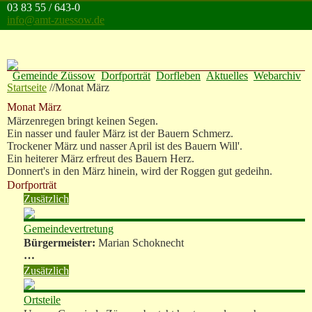
Direkt zum Inhalt
03 83 55 / 643-0
info@amt-zuessow.de
Gemeinde Züssow
Dorfporträt
Dorfleben
Aktuelles
Webarchiv
Startseite
//
Monat März
Monat März
Märzenregen bringt keinen Segen.
Ein nasser und fauler März ist der Bauern Schmerz.
Trockener März und nasser April ist des Bauern Will'.
Ein heiterer März erfreut des Bauern Herz.
Donnert's in den März hinein, wird der Roggen gut gedeihn.
Dorfporträt
Zusätzlich
Gemeindevertretung
Bürgermeister:
Marian Schoknecht
…
Zusätzlich
Ortsteile